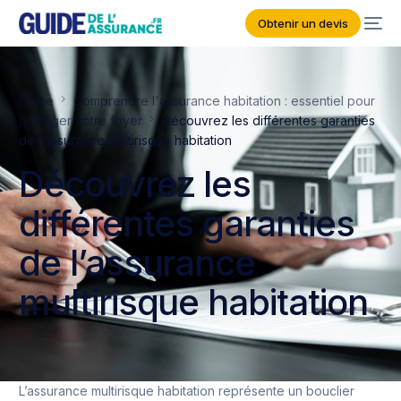
Obtenir un devis
Home
Comprendre l'assurance habitation : essentiel pour
protéger votre foyer
Découvrez les différentes garanties
de l’assurance multirisque habitation
Découvrez les
différentes garanties
de l’assurance
multirisque habitation
L’assurance multirisque habitation représente un bouclier