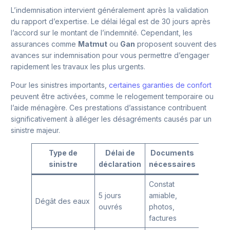
L’indemnisation intervient généralement après la validation
du rapport d’expertise. Le délai légal est de 30 jours après
l’accord sur le montant de l’indemnité. Cependant, les
assurances comme
Matmut
ou
Gan
proposent souvent des
avances sur indemnisation pour vous permettre d’engager
rapidement les travaux les plus urgents.
Pour les sinistres importants,
certaines garanties de confort
peuvent être activées, comme le relogement temporaire ou
l’aide ménagère. Ces prestations d’assistance contribuent
significativement à alléger les désagréments causés par un
sinistre majeur.
Type de
Délai de
Documents
Partic
sinistre
déclaration
nécessaires
d’inde
Constat
Convent
5 jours
amiable,
Dégât des eaux
pour les
ouvrés
photos,
sinistre
factures