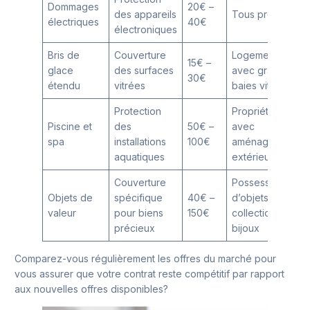
Dommages
20€ –
des appareils
Tous profils
électriques
40€
électroniques
Bris de
Couverture
Logements
15€ –
glace
des surfaces
avec grandes
30€
étendu
vitrées
baies vitrées
Protection
Propriétaires
Piscine et
des
50€ –
avec
spa
installations
100€
aménagements
aquatiques
extérieurs
Couverture
Possesseurs
Objets de
spécifique
40€ –
d’objets de
valeur
pour biens
150€
collection,
précieux
bijoux
Comparez-vous régulièrement les offres du marché pour
vous assurer que votre contrat reste compétitif par rapport
aux nouvelles offres disponibles?