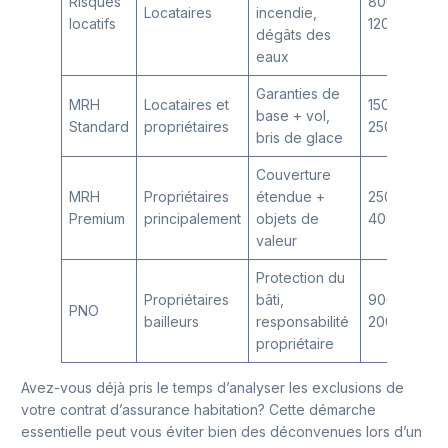
Risques
80€ –
Locataires
incendie,
locatifs
120€
dégâts des
eaux
Garanties de
MRH
Locataires et
150€ –
base + vol,
Standard
propriétaires
250€
bris de glace
Couverture
MRH
Propriétaires
étendue +
250€ –
Premium
principalement
objets de
400€
valeur
Protection du
Propriétaires
bâti,
90€ –
PNO
bailleurs
responsabilité
200€
propriétaire
Avez-vous déjà pris le temps d’analyser les exclusions de
votre contrat d’assurance habitation? Cette démarche
essentielle peut vous éviter bien des déconvenues lors d’un