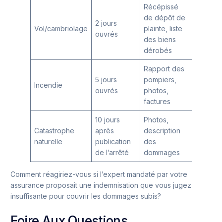
Récépissé
Applica
de dépôt de
2 jours
plafond
Vol/cambriolage
plainte, liste
ouvrés
spécifi
des biens
objets 
dérobés
Rapport des
Indemni
5 jours
pompiers,
Incendie
potenti
ouvrés
photos,
reloge
factures
10 jours
Photos,
Catastrophe
après
description
Franchi
naturelle
publication
des
spécifi
de l’arrêté
dommages
Comment réagiriez-vous si l’expert mandaté par votre
assurance proposait une indemnisation que vous jugez
insuffisante pour couvrir les dommages subis?
Foire Aux Questions