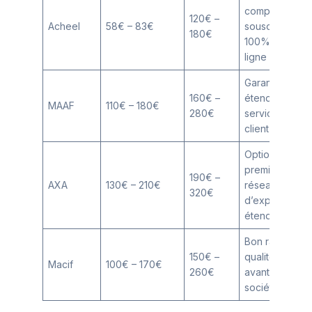
compétitifs,
120€ –
Acheel
58€ – 83€
souscription
180€
100% en
ligne
Garanties
160€ –
étendues,
MAAF
110€ – 180€
280€
service
client réactif
Options
premium,
190€ –
AXA
130€ – 210€
réseau
320€
d’experts
étendu
Bon rapport
150€ –
qualité/prix,
Macif
100€ – 170€
260€
avantages
sociétaires