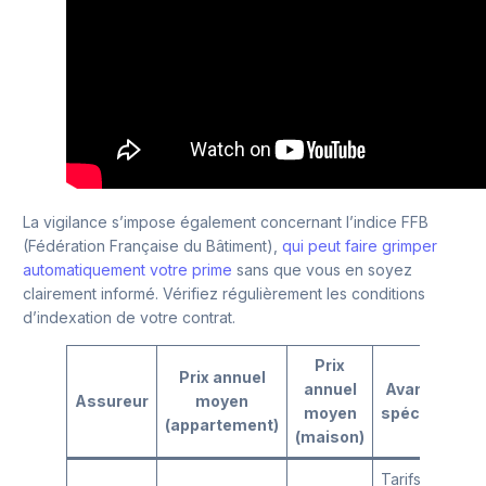
La vigilance s’impose également concernant l’indice FFB
(Fédération Française du Bâtiment),
qui peut faire grimper
automatiquement votre prime
sans que vous en soyez
clairement informé. Vérifiez régulièrement les conditions
d’indexation de votre contrat.
Prix
Prix annuel
annuel
Avantages
Assureur
moyen
moyen
spécifiques
(appartement)
(maison)
Tarifs très