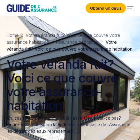
Obtenir un devis
Home
Votre véranda fuit? Voici ce que couvre votre
assurance habitation
Assurance habitation
Votre
véranda fuit? Voici ce que couvre votre assurance habitation
Votre véranda fuit?
Voici ce que couvre
votre assurance
habitation
Ah, ces fuites de véranda! Quel casse-tête, n’est-ce pas?
Figure-vous que selon la Fédération Française de l’Assurance,
les dégâts des eaux représentent […]