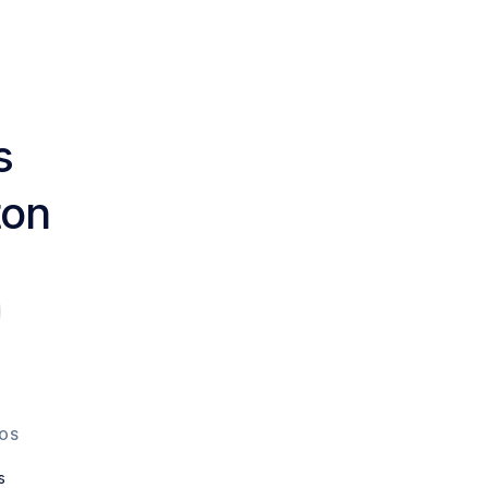
s
ton
OS
s