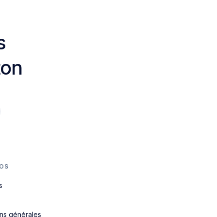
s
ton
OS
s
ons générales