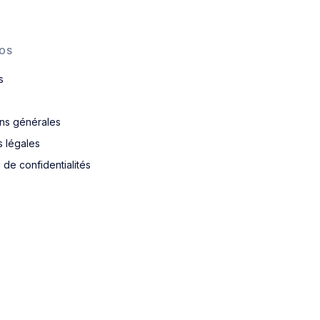
OS
s
ons générales
s légales
e de confidentialités