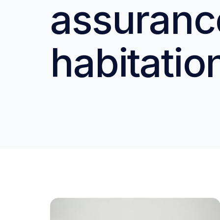
assuranc
habitatio