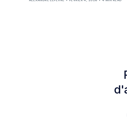
ALEXANDRE LEFÈVRE
FÉVRIER 4, 2026
4 MIN READ
d'