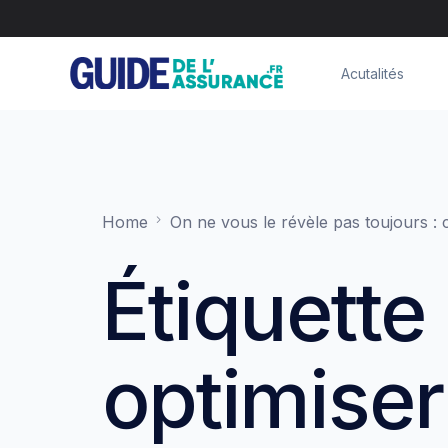
Acutalités
Home
On ne vous le révèle pas toujours 
Étiquette 
optimiser