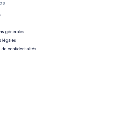
OS
s
ons générales
s légales
e de confidentialités