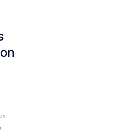
s
ton
OS
s