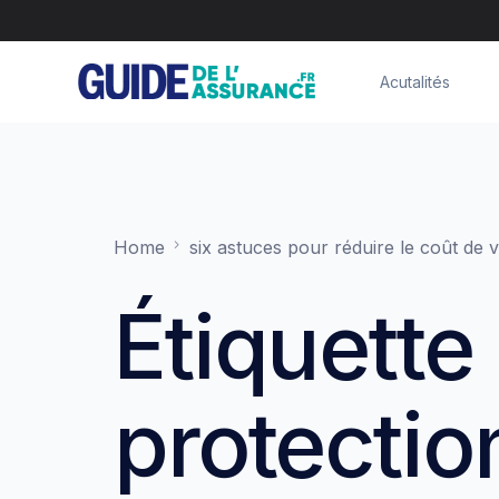
Acutalités
Home
six astuces pour réduire le coût de 
Étiquette 
protectio