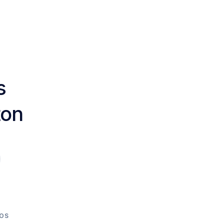
s
ton
OS