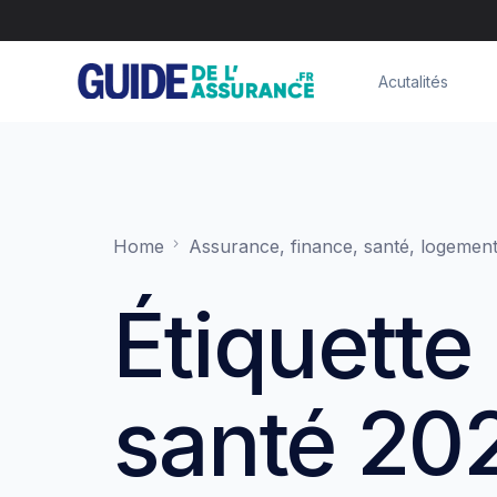
Acutalités
Home
Assurance, finance, santé, logement
Étiquette 
santé 20