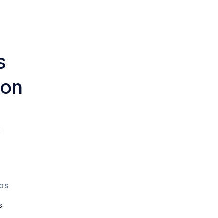
s
ton
OS
s