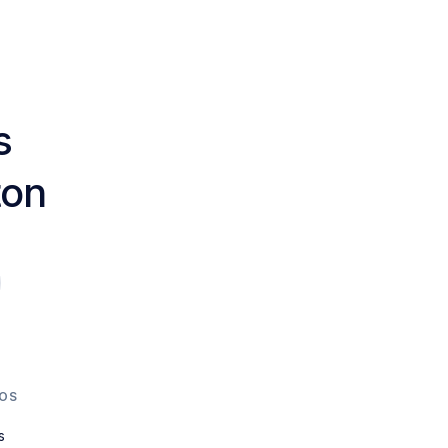
s
ton
OS
s