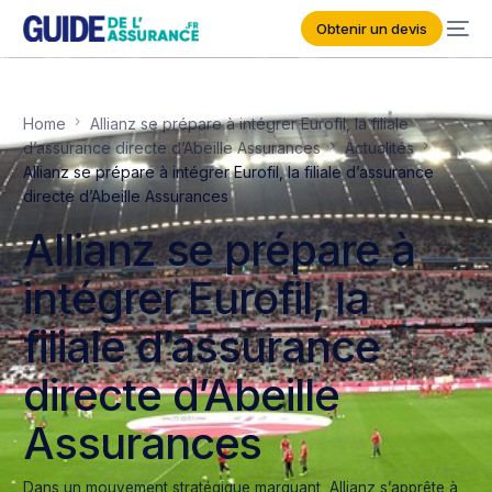
Obtenir un devis
Home
Allianz se prépare à intégrer Eurofil, la filiale
d’assurance directe d’Abeille Assurances
Actualités
Allianz se prépare à intégrer Eurofil, la filiale d’assurance
directe d’Abeille Assurances
Allianz se prépare à
intégrer Eurofil, la
filiale d’assurance
directe d’Abeille
Assurances
Dans un mouvement stratégique marquant, Allianz s’apprête à