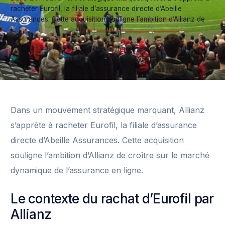
racheter Eurofil, la filiale d’assurance directe d’Abeille
Assurances. Cette acquisition souligne l’ambition d’Allianz de
[…]
Alexandre Lefèvre
Juin 19, 2025
2 Min Read
Actualités
Dans un mouvement stratégique marquant, Allianz
s’apprête à racheter Eurofil, la filiale d’assurance
directe d’Abeille Assurances. Cette acquisition
souligne l’ambition d’Allianz de croître sur le marché
dynamique de l’assurance en ligne.
Le contexte du rachat d’Eurofil par
Allianz