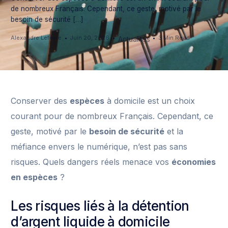
de nombreux Français. Cependant, ce geste, motivé par le
besoin de sécurité […]
Alexandre Lefèvre
Juin 20, 2026
3 Min Read
Actualités
Conserver des
espèces
à domicile est un choix
courant pour de nombreux Français. Cependant, ce
geste, motivé par le
besoin de sécurité
et la
méfiance envers le numérique, n’est pas sans
risques. Quels dangers réels menace vos
économies
en espèces
?
Les risques liés à la détention
d’argent liquide à domicile