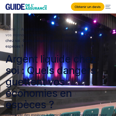
Obtenir un devis
Home
Argent liquide chez soi : Quels dangers guettent
vos économies en espèces ?
Actualités
Argent liquide
chez soi : Quels dangers guettent vos économies en
espèces ?
Argent liquide chez
soi : Quels dangers
guettent vos
économies en
espèces ?
Conserver des espèces à domicile est un choix courant pour