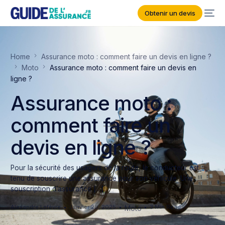
Obtenir un devis
Home
Assurance moto : comment faire un devis en ligne ?
Moto
Assurance moto : comment faire un devis en
ligne ?
Assurance moto :
comment faire un
devis en ligne ?
Pour la sécurité des usagers de la route, le conducteur est
tenu de souscrire une assurance pour son véhicule. Une
souscription d’assurance […]
Alexandre Lefèvre
Janvier 28, 2025
3 Min Read
Moto