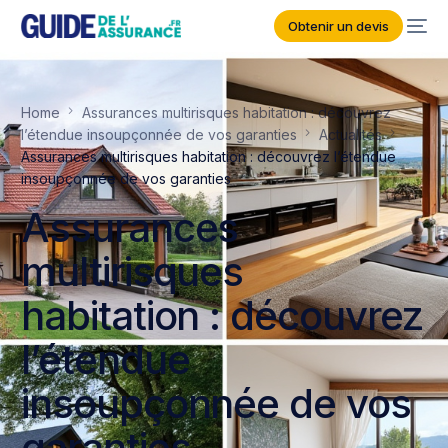
Obtenir un devis
Home
Assurances multirisques habitation : découvrez
l’étendue insoupçonnée de vos garanties
Actualités
Assurances multirisques habitation : découvrez l’étendue
insoupçonnée de vos garanties
Assurances
multirisques
habitation : découvrez
l’étendue
insoupçonnée de vos
garanties