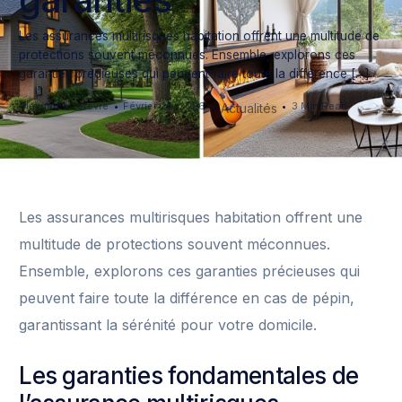
Les assurances multirisques habitation offrent une multitude de
protections souvent méconnues. Ensemble, explorons ces
garanties précieuses qui peuvent faire toute la différence […]
Alexandre Lefèvre
Février 28, 2026
3 Min Read
Actualités
Les assurances multirisques habitation offrent une
multitude de protections souvent méconnues.
Ensemble, explorons ces garanties précieuses qui
peuvent faire toute la différence en cas de pépin,
garantissant la sérénité pour votre domicile.
Les garanties fondamentales de