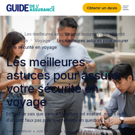
Obtenir un devis
Home
Les meilleures astuces pour assurer votre sécurité
en voyage
Voyage
Les meilleures astuces pour assurer
votre sécurité en voyage
Les meilleures
astuces pour assurer
votre sécurité en
voyage
En bref Je sais que partir à l’aventure est exaltant, mais il suffit
d’un petit faux pas pour tout remettre en question. […]
Caroline Morel
Juin 13, 2026
9 Min Read
Voyage