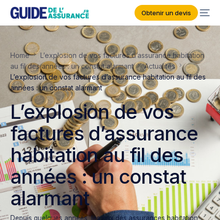
Obtenir un devis
Home
L’explosion de vos factures d’assurance habitation
au fil des années : un constat alarmant
Actualités
L’explosion de vos factures d’assurance habitation au fil des
années : un constat alarmant
L’explosion de vos
factures d’assurance
habitation au fil des
années : un constat
alarmant
Depuis quelques années, les prix des assurances habitation