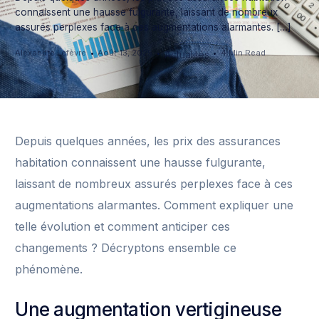
connaissent une hausse fulgurante, laissant de nombreux
assurés perplexes face à ces augmentations alarmantes. […]
Alexandre Lefèvre
Août 13, 2025
4 Min Read
Actualités
Depuis quelques années, les prix des assurances
habitation connaissent une hausse fulgurante,
laissant de nombreux assurés perplexes face à ces
augmentations alarmantes. Comment expliquer une
telle évolution et comment anticiper ces
changements ? Décryptons ensemble ce
phénomène.
Une augmentation vertigineuse