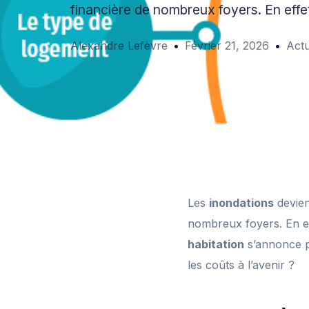
financière de nombreux foyers. En effe
Alexandre Lefèvre
Février 21, 2026
Actu
Les
inondations
devien
nombreux foyers. En ef
habitation
s’annonce pr
les coûts à l’avenir ?