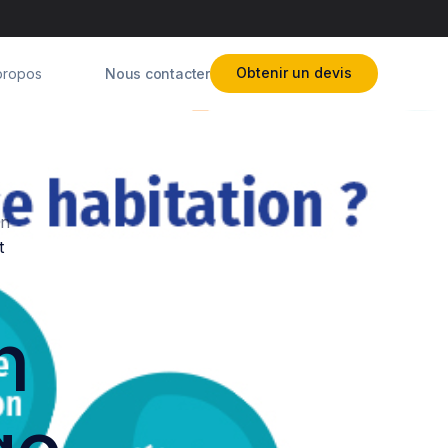
Obtenir un devis
Nous contacter
propos
on à Grenoble
nces habitation locataire
on à Rennes
ance PNO
r votre assurance habitation après un sinistre
on
t
n à Montpellier
ance en copropriété
 de compagnie et assurance habitation
endre votre devis d’assurance habitation
on à Strasbourg
nce habitation pour les étudiants
nce multirisque habitation
ures assurances habitation
 fin à votre contrat d’assurance habitation
n
on à Nantes
r votre assurance habitation
sabilité civile expliquée
 à Lille
ance habitation économique
nce habitation colocation
on à Bordeaux