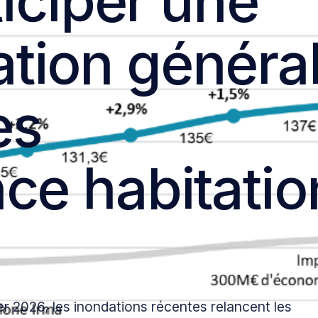
ticiper une
Assurance habitatio
tion généra
Assurance habitati
Assurance habitati
es
Assurance habitatio
ce habitatio
er 2026, les inondations récentes relancent les