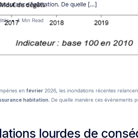
d’assurance habitation. De quelle […]
ités
4 Min Read
empéries en
février
2026, les inondations récentes relancent
ssurance habitation
. De quelle manière ces événements po
dations lourdes de cons