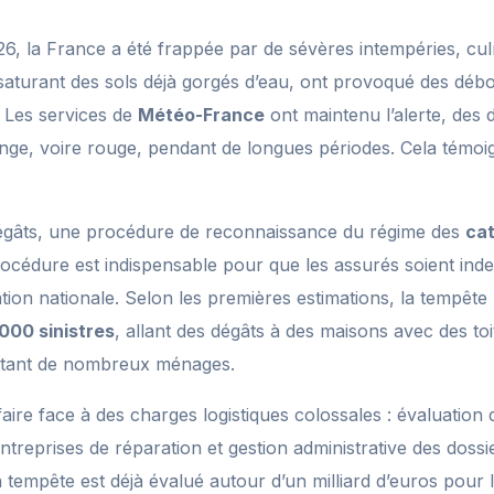
26, la France a été frappée par de sévères intempéries, cu
, saturant des sols déjà gorgés d’eau, ont provoqué des déb
. Les services de
Météo-France
ont maintenu l’alerte, des
nge, voire rouge, pendant de longues périodes. Cela témoign
dégâts, une procédure de reconnaissance du régime des
cat
rocédure est indispensable pour que les assurés soient inde
on nationale. Selon les premières estimations, la tempête N
000 sinistres
, allant des dégâts à des maisons avec des to
fectant de nombreux ménages.
faire face à des charges logistiques colossales : évaluatio
ntreprises de réparation et gestion administrative des dossie
la tempête est déjà évalué autour d’un milliard d’euros pour 