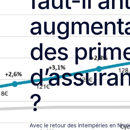
faut-il an
augmenta
des prim
d’assuran
?
Avec le retour des intempéries en févri