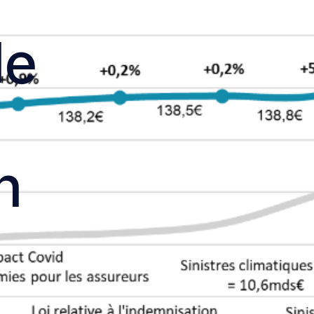
n à Nice
le
on à Toulouse
on à Lyon
n à Paris
n