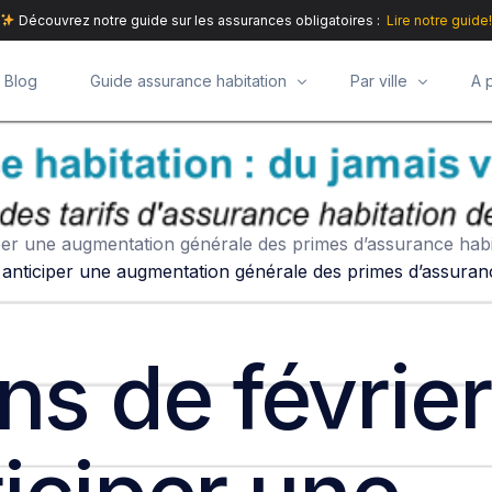
Découvrez notre guide sur les assurances obligatoires :
Lire notre guide!
Blog
Guide assurance habitation
Par ville
A 
Profils assurance habitation
Assurance habitati
Assura
Garanties assurance multirisque habitation
Assurance habitati
Assur
Active
iciper une augmentation générale des primes d’assurance habi
il anticiper une augmentation générale des primes d’assuran
Budget assurance habitation
Assurance habitatio
Assur
Animal
Compr
Contrat assurance habitation
Assurance habitati
Assura
Assura
Meille
Mettre
ns de février
Assurance habitati
Simule
Respon
Assurance habitation
Assur
Assura
Assurance habitati