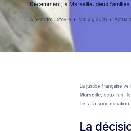
Récemment, à Marseille, deux familles 
Alexandre Lefèvre
Mai 25, 2026
Actuali
La justice française vei
Marseille
, deux famill
liés à la condamnation 
La décisio