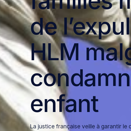
familles 
de l’expu
HLM malg
condamna
enfant
La justice française veille à garantir l