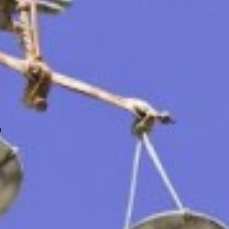
n à Nice
on à Toulouse
on à Lyon
n à Paris
r