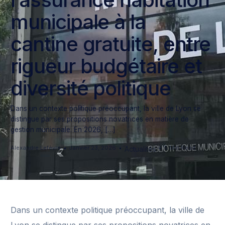
municipale à la
cantine gratuite, entre
rigueur budgétaire et
diversité politique
Dans un contexte politique préoccupant, la ville de Lyon se
distingue par ses propositions novatrices en matière de
gestion municipale. En 2026, […]
Alexandre Lefèvre
Janvier 23, 2026
5 Min Read
Actualités
Dans un contexte politique préoccupant, la ville de