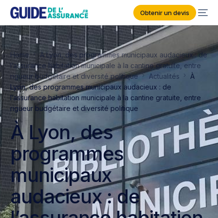
Obtenir un devis
Home
À Lyon, des programmes municipaux audacieux : de
l’assurance habitation municipale à la cantine gratuite, entre
rigueur budgétaire et diversité politique
Actualités
À
Lyon, des programmes municipaux audacieux : de
l’assurance habitation municipale à la cantine gratuite, entre
rigueur budgétaire et diversité politique
À Lyon, des
programmes
municipaux
audacieux : de
l’assurance habitation