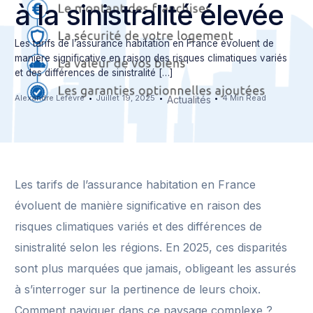
à la sinistralité élevée
Les tarifs de l’assurance habitation en France évoluent de
manière significative en raison des risques climatiques variés
et des différences de sinistralité […]
Alexandre Lefèvre
Juillet 19, 2025
4 Min Read
Actualités
Les tarifs de l’assurance habitation en France
évoluent de manière significative en raison des
risques climatiques variés et des différences de
sinistralité selon les régions. En 2025, ces disparités
sont plus marquées que jamais, obligeant les assurés
à s’interroger sur la pertinence de leurs choix.
Comment naviguer dans ce paysage complexe ?