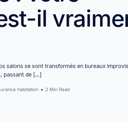
Assurance habitatio
est-il vraime
Assurance habitati
Assurance habitati
Assurance habitatio
os salons se sont transformés en bureaux improvis
é, passant de […]
urance habitation
2 Min Read