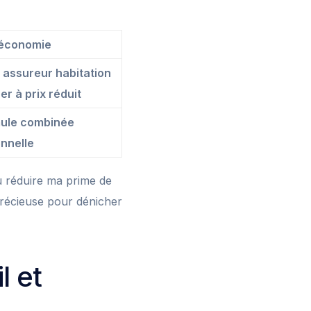
économie
 assureur habitation
r à prix réduit
mule combinée
onnelle
u réduire ma prime de
récieuse pour dénicher
l et