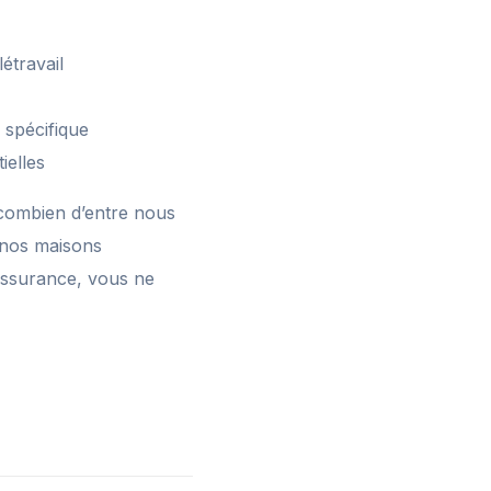
étravail
 spécifique
ielles
combien d’entre nous
ù nos maisons
assurance, vous ne