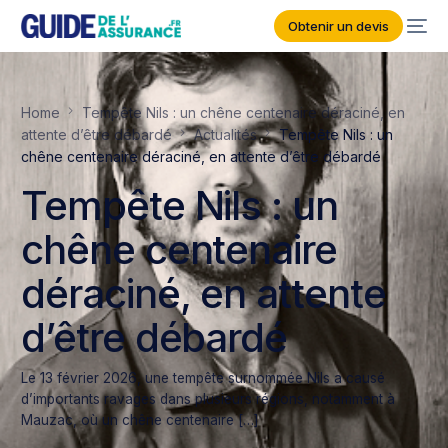
Obtenir un devis
Home
Tempête Nils : un chêne centenaire déraciné, en
attente d’être débardé
Actualités
Tempête Nils : un
chêne centenaire déraciné, en attente d’être débardé
Tempête Nils : un
chêne centenaire
déraciné, en attente
d’être débardé
Le 13 février 2026, une tempête surnommée Nils a causé
d’importants ravages dans plusieurs régions, notamment à
Mauzac, où un chêne centenaire […]