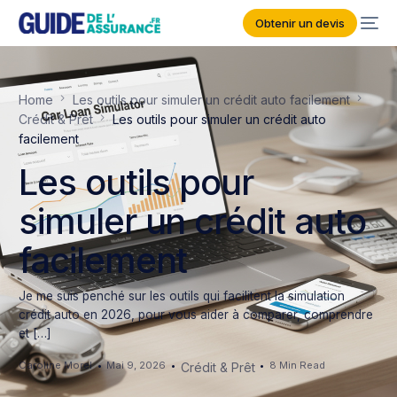
Obtenir un devis
Home
Les outils pour simuler un crédit auto facilement
Crédit & Prêt
Les outils pour simuler un crédit auto
facilement
Les outils pour
simuler un crédit auto
facilement
Je me suis penché sur les outils qui facilitent la simulation
crédit auto en 2026, pour vous aider à comparer, comprendre
et […]
Caroline Morel
Mai 9, 2026
8 Min Read
Crédit & Prêt