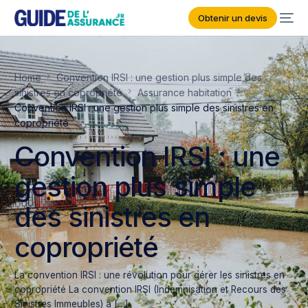
Obtenir un devis
Home
Convention IRSI : une gestion plus simple des
sinistres en copropriété
Assurance habitation
Convention IRSI : une gestion plus simple des sinistres en
copropriété
Convention IRSI : une
gestion plus simple
des sinistres en
copropriété
La convention IRSI : une révolution pour gérer les sinistres en
copropriété La convention IRSI (Indemnisation et Recours des
Sinistres Immeubles) a […]