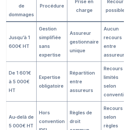
Prise en
Recours
de
Procédure
charge
possibles
dommages
Gestion
Aucun
Assureur
Jusqu’à 1
simplifiée
recours
gestionnaire
600€ HT
sans
entre
unique
expertise
assureurs
Recours
De 1 601€
Répartition
Expertise
limités
à 5 000€
entre
obligatoire
selon
HT
assureurs
convention
Recours
Hors
Règles de
Au-delà de
selon
convention
droit
5 000€ HT
règles