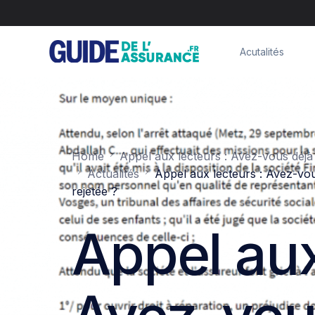
Acutalités
Home
Appel aux lecteurs : Avez-vous déjà
Actualités
Appel aux lecteurs : Avez-vou
rejetée ?
Appel aux