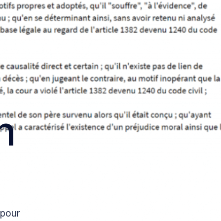
n à Nice
on à Toulouse
on à Lyon
n à Paris
n
 pour