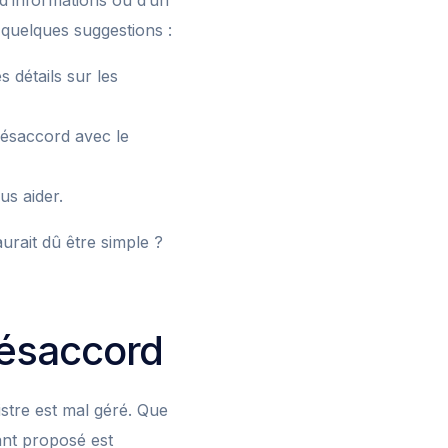
d’informations ou d’un
 quelques suggestions :
 détails sur les
 désaccord avec le
us aider.
rait dû être simple ?
désaccord
stre est mal géré. Que
ant proposé est