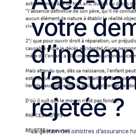
Avez-vou
votre de
d’indemn
d’assuran
rejetée ?
La gestion des sinistres d’assurance h